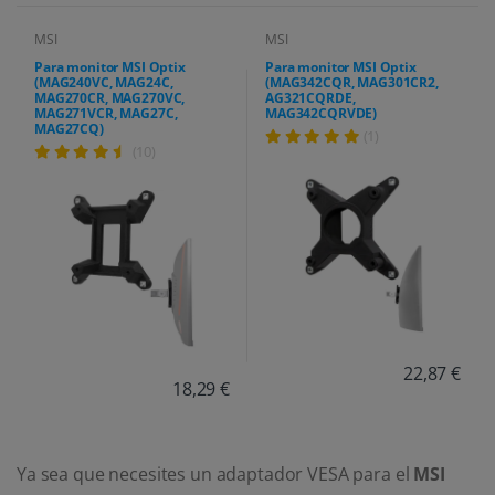
MSI
MSI
Para monitor MSI Optix
Para monitor MSI Optix
(MAG240VC, MAG24C,
(MAG342CQR, MAG301CR2,
MAG270CR, MAG270VC,
AG321CQRDE,
MAG271VCR, MAG27C,
MAG342CQRVDE)
MAG27CQ)
(1)
(10)
22,87 €
18,29 €
Ya sea que necesites un adaptador VESA para el
MSI