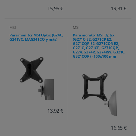
15,96 €
19,31 €
MSI
MSI
Para monitor MSI Optix (G24C,
Para monitor MSI Optix
G241VC, MAG341CQ y más)
(G271C-E2, G271CP E2,
G271CQP E2, G271CQR E2,
G271C, G271CP, G271CQP,
G274, G274R, G274RW, G321C,
G321CQP) - 100x100 mm
13,92 €
16,65 €