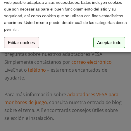
web posible adaptada a sus necesidades. Estas incluyen cookies
6 más
que son necesarias para el buen funcionamiento del sitio y su
seguridad, así como cookies que se utilizan con fines estadísticos
anónimos. Usted mismo puede decidir cuál de las categorías desea
permitir.
Soporte para tus preguntas
Editar cookies
Aceptar todo
Nuestro equipo de soporte está aquí para ti si tienes
preguntas sobre nuestros adaptadores VESA.
Simplemente contáctanos por
correo electrónico
,
LiveChat o
teléfono
– estaremos encantados de
ayudarte.
Para más información sobre
adaptadores VESA para
monitores de juego
, consulta nuestra entrada de blog
sobre el tema. Allí encontrarás consejos útiles sobre
selección e instalación.