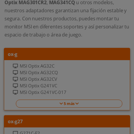
Optix MAG301CR2
,
MAG341CQ
u otros modelos,
nuestros adaptadores garantizan una fijación estable y
segura. Con nuestros productos, puedes montar tu
monitor MSI en diferentes soportes y así personalizar tu
espacio de trabajo o área de juego.
ox-g
MSI Optix AG32C
MSI Optix AG32CQ
MSI Optix AG32CV
MSI Optix G241VC
MSI Optix G241VC-017
5 más
ox-g27
G271C-E2