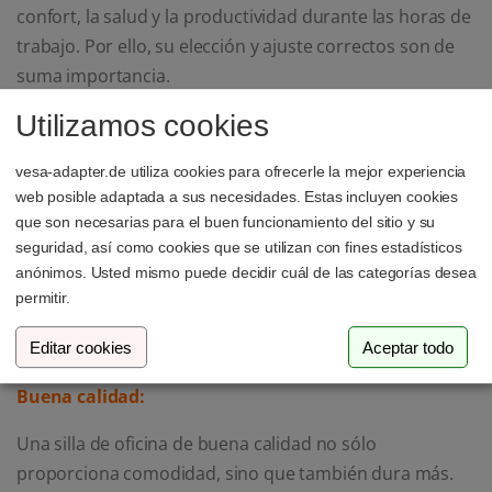
confort, la salud y la productividad durante las horas de
trabajo. Por ello, su elección y ajuste correctos son de
suma importancia.
Utilizamos cookies
La silla adecuada:
vesa-adapter.de utiliza cookies para ofrecerle la mejor experiencia
No todas las sillas son adecuadas para largas jornadas
web posible adaptada a sus necesidades. Estas incluyen cookies
de trabajo. Una silla de oficina ergonómica favorece la
que son necesarias para el buen funcionamiento del sitio y su
curvatura natural de la columna vertebral y promueve
seguridad, así como cookies que se utilizan con fines estadísticos
una postura erguida al sentarse. Una imagen de una
anónimos. Usted mismo puede decidir cuál de las categorías desea
permitir.
silla de oficina ergonómica podría mostrar cómo apoya
la columna vertebral.
Editar cookies
Aceptar todo
Buena calidad:
Una silla de oficina de buena calidad no sólo
proporciona comodidad, sino que también dura más.