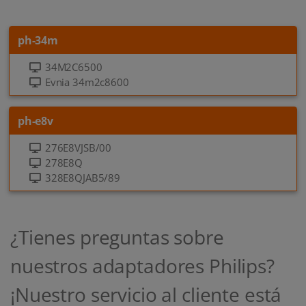
ph-34m
34M2C6500
Evnia 34m2c8600
ph-e8v
276E8VJSB/00
278E8Q
328E8QJAB5/89
¿Tienes preguntas sobre
nuestros adaptadores Philips?
¡Nuestro servicio al cliente está