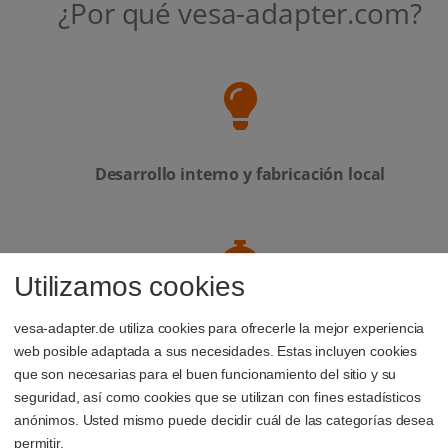
¿Por qué vesa-adapter.com?
Desarrollo interno y fabricación local
Utilizamos cookies
Atención personalizada: nuestro equipo de
vesa-adapter.de utiliza cookies para ofrecerle la mejor experiencia
soporte siempre está a tu disposición
web posible adaptada a sus necesidades. Estas incluyen cookies
que son necesarias para el buen funcionamiento del sitio y su
seguridad, así como cookies que se utilizan con fines estadísticos
anónimos. Usted mismo puede decidir cuál de las categorías desea
permitir.