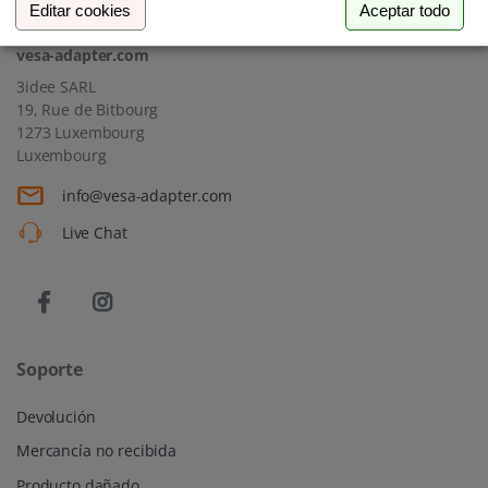
Editar cookies
Aceptar todo
vesa-adapter.com
3idee SARL
19, Rue de Bitbourg
1273 Luxembourg
Luxembourg
info@vesa-adapter.com
Live Chat
Soporte
Devolución
Mercancía no recibida
Producto dañado