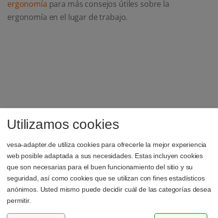
ergonomía
para más consejos útiles sobre la
ergonomía en el lugar de trabajo.
Utilizamos cookies
Suscríbase a nuestro boletín
vesa-adapter.de utiliza cookies para ofrecerle la mejor experiencia
Correo electrónico
web posible adaptada a sus necesidades. Estas incluyen cookies
que son necesarias para el buen funcionamiento del sitio y su
seguridad, así como cookies que se utilizan con fines estadísticos
anónimos. Usted mismo puede decidir cuál de las categorías desea
permitir.