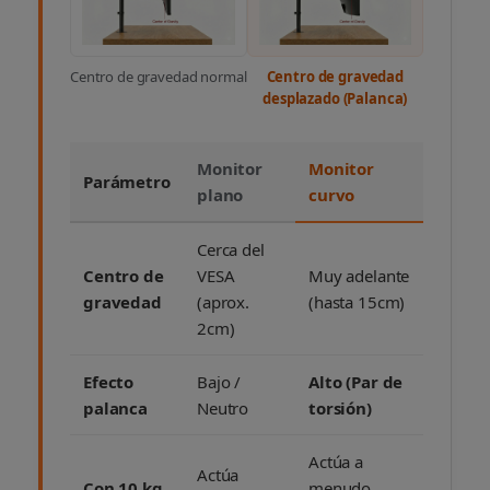
Centro de gravedad normal
Centro de gravedad
desplazado (Palanca)
Monitor
Monitor
Parámetro
plano
curvo
Cerca del
Centro de
VESA
Muy adelante
gravedad
(aprox.
(hasta 15cm)
2cm)
Efecto
Bajo /
Alto (Par de
palanca
Neutro
torsión)
Actúa a
Actúa
Con 10 kg
menudo