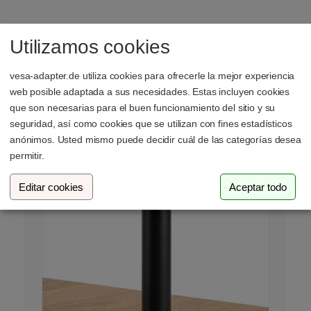
Una fijación sólida al escritorio constituye la base
Utilizamos cookies
para una instalación ergonómica. Los métodos
presentados a continuación (abrazadera de mesa
vesa-adapter.de utiliza cookies para ofrecerle la mejor experiencia
y montaje pasante) representan el estándar
web posible adaptada a sus necesidades. Estas incluyen cookies
industrial para los soportes de monitor.
que son necesarias para el buen funcionamiento del sitio y su
seguridad, así como cookies que se utilizan con fines estadísticos
anónimos. Usted mismo puede decidir cuál de las categorías desea
Opción A: La abrazadera de mesa
permitir.
(C-Clamp / Sargento)
Editar cookies
Aceptar todo