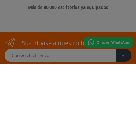
Más de 80.000 escritorios ya equipados
Suscríbase a nuestro boletín
Correo electrónico
vesa-adapter.com
3idee SARL
19, Rue de Bitbourg
1273 Luxembourg
Luxembourg