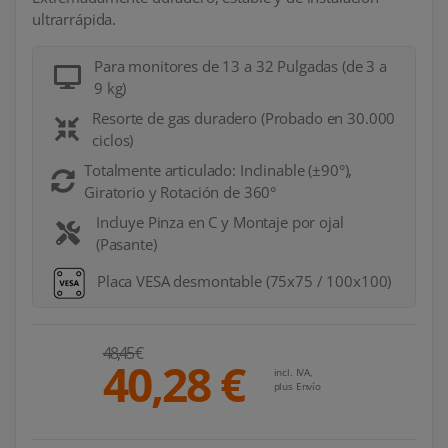
ultrarrápida.
Para monitores de 13 a 32 Pulgadas (de 3 a
9 kg)
Resorte de gas duradero (Probado en 30.000
ciclos)
Totalmente articulado: Inclinable (±90°),
Giratorio y Rotación de 360°
Incluye Pinza en C y Montaje por ojal
(Pasante)
Placa VESA desmontable (75x75 / 100x100)
48,45 €
40,28 €
incl. IVA,
plus Envío