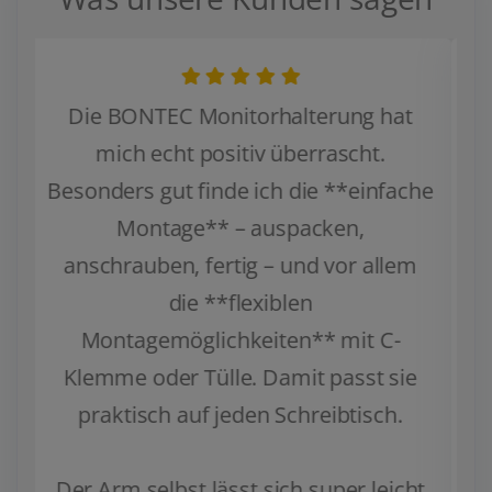
Ich habe mir diese Monitorhalterung
von BONTEC für zwei Monitore
gekauft: einen KTC 27 Zoll Curved
Gaming Monitor und einen KOORUI
24 Zoll Gaming Monitor. Beide wiegen
zwischen 3 und 9 kg – also im
angegebenen Bereich – und lassen
sich problemlos montieren.
Montage & Tipp:
Die Montage war insgesamt einfach,