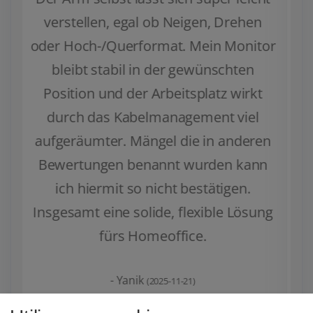
vor allem dank der gut verständlichen
Anleitung. Alles war im Lieferumfang
enthalten – inklusive Werkzeug.
Allerdings hatte ich bei einem Monitor
das Problem, dass die mitgelieferten
Schrauben nicht gepasst haben (zu
lang oder zu kurz). Ich musste M4-
20mm-Schrauben separat kaufen.
Beim zweiten Monitor passte
wiederum alles auf Anhieb.
Ein kleiner Hinweis zur Montage:
Wenn man den unteren Arm einmal