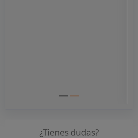
Die BONTEC-Halterung hält, was sie
verspricht. Wer sich ein bisschen Zeit
beim Aufbau nimmt (und evtl. ein paar
Schrauben parat hat), bekommt hier
ein stabiles, flexibles und günstiges
Produkt, das auch zwei Gaming-
Monitore locker trägt. Klare
Empfehlung
- Lara A.
(2025-05-06)
¿Tienes dudas?