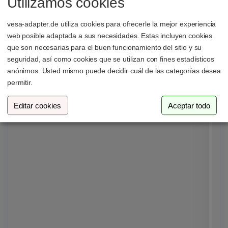
Utilizamos cookies
an die Basis angebracht hat, ist es
vesa-adapter.de utiliza cookies para ofrecerle la mejor experiencia
extrem schwierig, die Kabelabdeckung
web posible adaptada a sus necesidades. Estas incluyen cookies
wieder zu entfernen, da der
que son necesarias para el buen funcionamiento del sitio y su
seguridad, así como cookies que se utilizan con fines estadísticos
Inbusschlüssel dann kaum mehr
anónimos. Usted mismo puede decidir cuál de las categorías desea
hinkommt. Mein Tipp: Vorher die
permitir.
Kabel durch die Abdeckung ziehen
Editar cookies
Aceptar todo
und erst dann den Arm an die Basis
befestigen.
Funktionalität:
Die Halterung ist sehr flexibel. Man
kann die Monitore problemlos neigen,
Zurück
Weiter
drehen und in der Höhe verstellen.