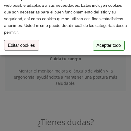
Con tu adaptador VESA y soporte para monitor ganarás
web posible adaptada a sus necesidades. Estas incluyen cookies
espacio y orden en tu zona de trabajo.
que son necesarias para el buen funcionamiento del sitio y su
seguridad, así como cookies que se utilizan con fines estadísticos
anónimos. Usted mismo puede decidir cuál de las categorías desea
permitir.
Editar cookies
Aceptar todo
Cuida tu cuerpo
Montar el monitor mejora el ángulo de visión y la
ergonomía, ayudándote a mantener una postura más
saludable.
¿Tienes dudas?