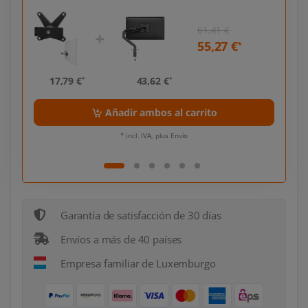
61,41 €
55,27 €
*
*
17,79 €
43,62 €
17,
*
*
Añadir ambos al carrito
* incl. IVA, plus Envío
Garantía de satisfacción de 30 días
Envíos a más de 40 países
Empresa familiar de Luxemburgo