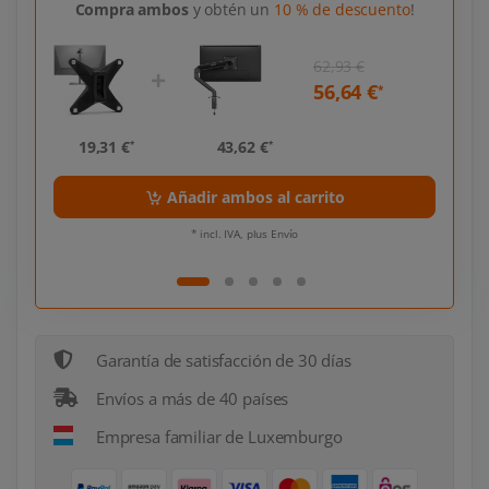
Compra ambos
y obtén un
10 % de descuento
!
62,93 €
56,64 €
*
*
19,31 €
43,62 €
19,
*
*
Añadir ambos al carrito
* incl. IVA, plus Envío
Garantía de satisfacción de 30 días
Envíos a más de 40 países
Empresa familiar de Luxemburgo