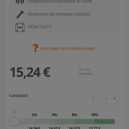
Estabilidad comprobada al 100%
Accesorios de montaje incluidos
VESA 75x75
¿No sabes qué modelo elegir?
15,24 €
incl. IVA,
plus Envío
Cantidad:
1
2%
4%
8%
10%
14,94 €
14,63 €
14,02 €
13,72 €