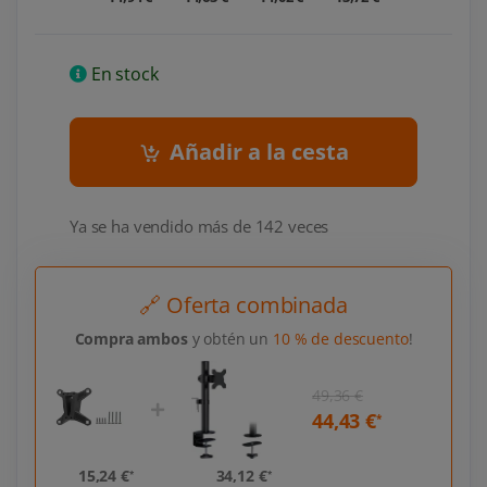
En stock
Añadir a la cesta
Ya se ha vendido más de 142 veces
🔗 Oferta combinada
Compra ambos
y obtén un
10 % de descuento
!
49,36 €
€
44,43 €
*
*
15,24 €
34,12 €
15,
*
*