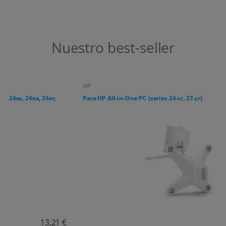
Nuestro best-seller
HP
Para HP All-in-One PC (series 24-cr, 27-cr)
19,01 €