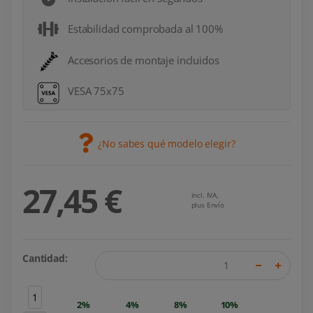
Estabilidad comprobada al 100%
Accesorios de montaje incluidos
VESA 75x75
¿No sabes qué modelo elegir?
27,45 €
incl. IVA,
plus Envío
Cantidad:
1
2%
4%
8%
10%