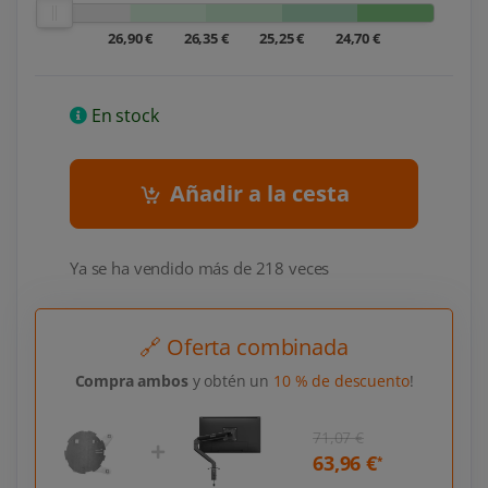
26,90 €
26,35 €
25,25 €
24,70 €
En stock
Añadir a la cesta
Ya se ha vendido más de 218 veces
🔗 Oferta combinada
Compra ambos
y obtén un
10 % de descuento
!
71,07 €
63,96 €
*
*