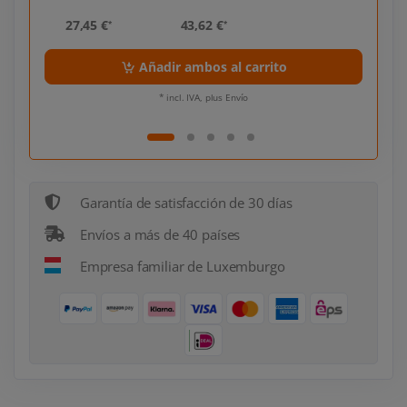
27,45 €
43,62 €
27,
*
*
Añadir ambos al carrito
* incl. IVA, plus Envío
Garantía de satisfacción de 30 días
Envíos a más de 40 países
Empresa familiar de Luxemburgo