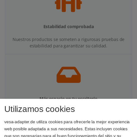
Estabilidad comprobada
Nuestros productos se someten a rigurosas pruebas de
estabilidad para garantizar su calidad.
Más espacio en tu escritorio
Utilizamos cookies
Con tu adaptador VESA y soporte para monitor ganarás
espacio y orden en tu zona de trabajo.
vesa-adapter.de utiliza cookies para ofrecerle la mejor experiencia
web posible adaptada a sus necesidades. Estas incluyen cookies
que son necesarias para el buen funcionamiento del sitio y su